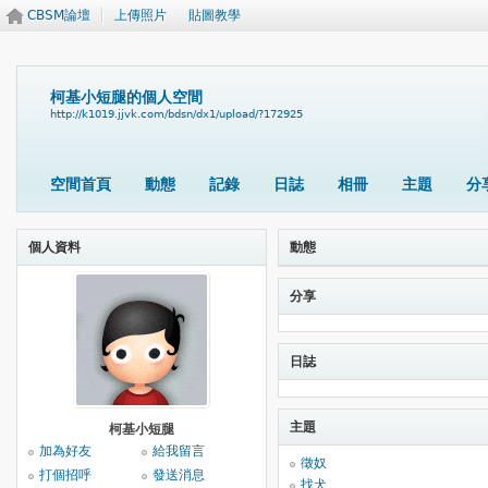
CBSM論壇
上傳照片
貼圖教學
柯基小短腿的個人空間
http://k1019.jjvk.com/bdsn/dx1/upload/?172925
空間首頁
動態
記錄
日誌
相冊
主題
分
個人資料
動態
分享
日誌
主題
柯基小短腿
加為好友
給我留言
徵奴
打個招呼
發送消息
找犬