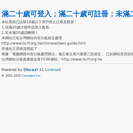
滿二十歲可登入
；
滿二十歲可註冊
；
未滿
本站系統已設限18歲以下用戶禁止註冊及觀賞！
1.須滿20歲才能申請加入會員.
2.若未滿20歲請離開！
本網站已依台灣網站內容分級規定處理
http://www.ticrf.org.tw/chinese/laws-guide.htm
所連結之背後說明如下：
根據「電腦網路內容分級處理辦法」修正條文第六條第三款規定， 已於網站首頁或
台灣網站分級推廣基金會TICRF網站：http://www.ticrf.org.tw
Powered by
Discuz!
X1
Licensed
© 2001-2010
Comsenz Inc.