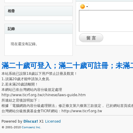
相冊
記錄
留言
現在還沒有記錄。
滿二十歲可登入
；
滿二十歲可註冊
；
未滿
本站系統已設限18歲以下用戶禁止註冊及觀賞！
1.須滿20歲才能申請加入會員.
2.若未滿20歲請離開！
本網站已依台灣網站內容分級規定處理
http://www.ticrf.org.tw/chinese/laws-guide.htm
所連結之背後說明如下：
根據「電腦網路內容分級處理辦法」修正條文第六條第三款規定， 已於網站首頁或
台灣網站分級推廣基金會TICRF網站：http://www.ticrf.org.tw
Powered by
Discuz!
X1
Licensed
© 2001-2010
Comsenz Inc.