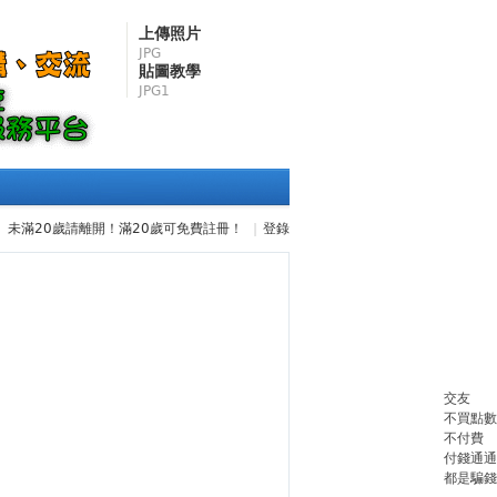
上傳照片
JPG
貼圖教學
JPG1
未滿20歲請離開！滿20歲可免費註冊！
|
登錄
交友
不買點數
不付費
付錢通通
都是騙錢