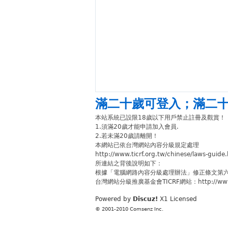
滿二十歲可登入
；
滿二
本站系統已設限18歲以下用戶禁止註冊及觀賞！
1.須滿20歲才能申請加入會員.
2.若未滿20歲請離開！
本網站已依台灣網站內容分級規定處理
http://www.ticrf.org.tw/chinese/laws-guide
所連結之背後說明如下：
根據「電腦網路內容分級處理辦法」修正條文第
台灣網站分級推廣基金會TICRF網站：http://www.ti
Powered by
Discuz!
X1
Licensed
© 2001-2010
Comsenz Inc.