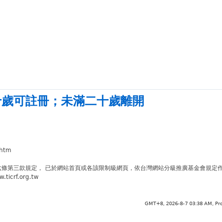
十歲可註冊
；
未滿二十歲離開
.htm
六條第三款規定， 已於網站首頁或各該限制級網頁，依台灣網站分級推廣基金會規定
crf.org.tw
GMT+8, 2026-8-7 03:38 AM,
Pr