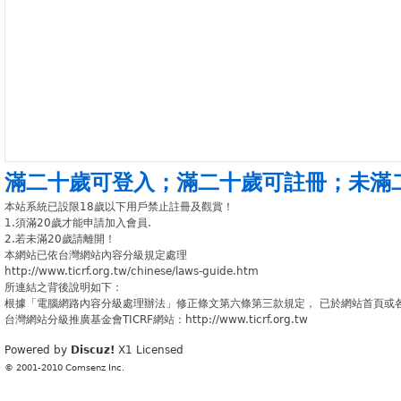
滿二十歲可登入
；
滿二十歲可註冊
；
未滿
本站系統已設限18歲以下用戶禁止註冊及觀賞！
1.須滿20歲才能申請加入會員.
2.若未滿20歲請離開！
本網站已依台灣網站內容分級規定處理
http://www.ticrf.org.tw/chinese/laws-guide.htm
所連結之背後說明如下：
根據「電腦網路內容分級處理辦法」修正條文第六條第三款規定， 已於網站首頁或
台灣網站分級推廣基金會TICRF網站：http://www.ticrf.org.tw
Powered by
Discuz!
X1
Licensed
© 2001-2010
Comsenz Inc.