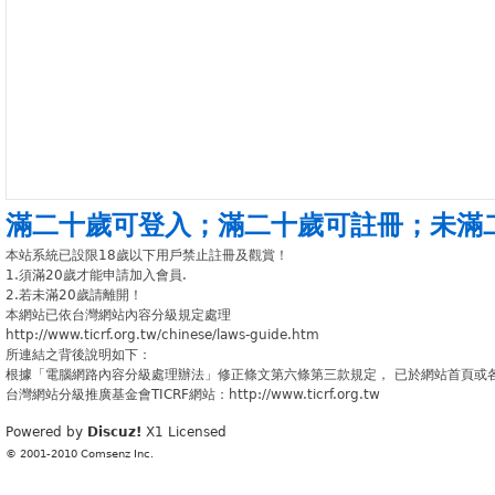
滿二十歲可登入
；
滿二十歲可註冊
；
未滿
本站系統已設限18歲以下用戶禁止註冊及觀賞！
1.須滿20歲才能申請加入會員.
2.若未滿20歲請離開！
本網站已依台灣網站內容分級規定處理
http://www.ticrf.org.tw/chinese/laws-guide.htm
所連結之背後說明如下：
根據「電腦網路內容分級處理辦法」修正條文第六條第三款規定， 已於網站首頁或
台灣網站分級推廣基金會TICRF網站：http://www.ticrf.org.tw
Powered by
Discuz!
X1
Licensed
© 2001-2010
Comsenz Inc.