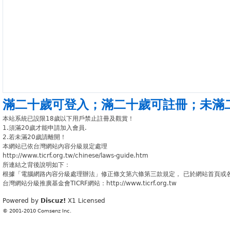
滿二十歲可登入
；
滿二十歲可註冊
；
未滿
本站系統已設限18歲以下用戶禁止註冊及觀賞！
1.須滿20歲才能申請加入會員.
2.若未滿20歲請離開！
本網站已依台灣網站內容分級規定處理
http://www.ticrf.org.tw/chinese/laws-guide.htm
所連結之背後說明如下：
根據「電腦網路內容分級處理辦法」修正條文第六條第三款規定， 已於網站首頁或
台灣網站分級推廣基金會TICRF網站：http://www.ticrf.org.tw
Powered by
Discuz!
X1
Licensed
© 2001-2010
Comsenz Inc.