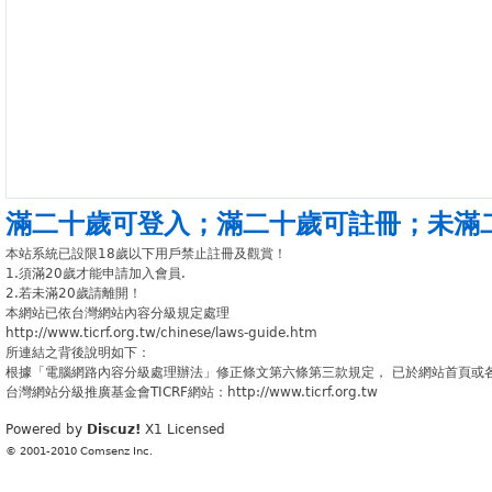
滿二十歲可登入
；
滿二十歲可註冊
；
未滿
本站系統已設限18歲以下用戶禁止註冊及觀賞！
1.須滿20歲才能申請加入會員.
2.若未滿20歲請離開！
本網站已依台灣網站內容分級規定處理
http://www.ticrf.org.tw/chinese/laws-guide.htm
所連結之背後說明如下：
根據「電腦網路內容分級處理辦法」修正條文第六條第三款規定， 已於網站首頁或
台灣網站分級推廣基金會TICRF網站：http://www.ticrf.org.tw
Powered by
Discuz!
X1
Licensed
© 2001-2010
Comsenz Inc.