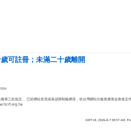
十歲可註冊
；
未滿二十歲離開
.htm
六條第三款規定， 已於網站首頁或各該限制級網頁，依台灣網站分級推廣基金會規定
crf.org.tw
GMT+8, 2026-8-7 09:57 AM,
Pr