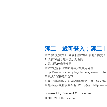
滿二十歲可登入
；
滿二
本站系統已設限18歲以下用戶禁止註冊及觀賞！
1.須滿20歲才能申請加入會員.
2.若未滿20歲請離開！
本網站已依台灣網站內容分級規定處理
http://www.ticrf.org.tw/chinese/laws-guide
所連結之背後說明如下：
根據「電腦網路內容分級處理辦法」修正條文第
台灣網站分級推廣基金會TICRF網站：http://www.ti
Powered by
Discuz!
X1
Licensed
© 2001-2010
Comsenz Inc.