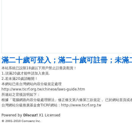
滿二十歲可登入
；
滿二十歲可註冊
；
未滿
本站系統已設限18歲以下用戶禁止註冊及觀賞！
1.須滿20歲才能申請加入會員.
2.若未滿20歲請離開！
本網站已依台灣網站內容分級規定處理
http://www.ticrf.org.tw/chinese/laws-guide.htm
所連結之背後說明如下：
根據「電腦網路內容分級處理辦法」修正條文第六條第三款規定， 已於網站首頁或
台灣網站分級推廣基金會TICRF網站：http://www.ticrf.org.tw
Powered by
Discuz!
X1
Licensed
© 2001-2010
Comsenz Inc.