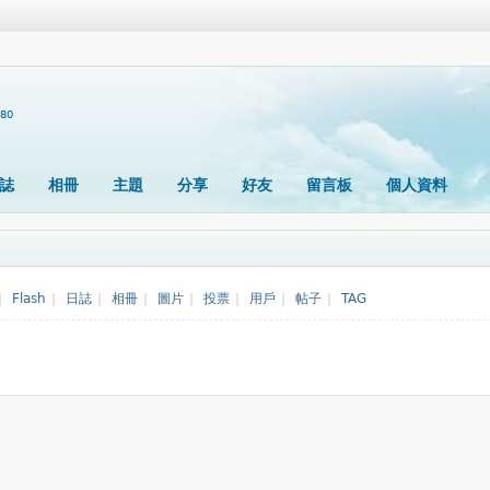
380
誌
相冊
主題
分享
好友
留言板
個人資料
|
Flash
|
日誌
|
相冊
|
圖片
|
投票
|
用戶
|
帖子
|
TAG