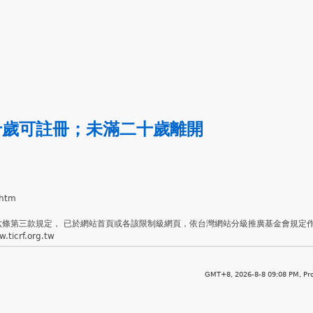
十歲可註冊
；
未滿二十歲離開
.htm
六條第三款規定， 已於網站首頁或各該限制級網頁，依台灣網站分級推廣基金會規定
crf.org.tw
GMT+8, 2026-8-8 09:08 PM,
Pr