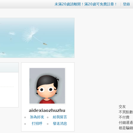
未滿20歲請離開！滿20歲可免費註冊！
|
登錄
交友
aidexiaozhuzhu
不買點數
加為好友
給我留言
不付費
付錢通通
打招呼
發送消息
都是騙錢