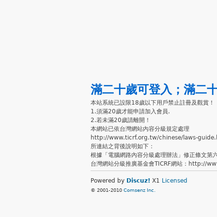
滿二十歲可登入
；
滿二
本站系統已設限18歲以下用戶禁止註冊及觀賞！
1.須滿20歲才能申請加入會員.
2.若未滿20歲請離開！
本網站已依台灣網站內容分級規定處理
http://www.ticrf.org.tw/chinese/laws-guide
所連結之背後說明如下：
根據「電腦網路內容分級處理辦法」修正條文第
台灣網站分級推廣基金會TICRF網站：http://www.ti
Powered by
Discuz!
X1
Licensed
© 2001-2010
Comsenz Inc.