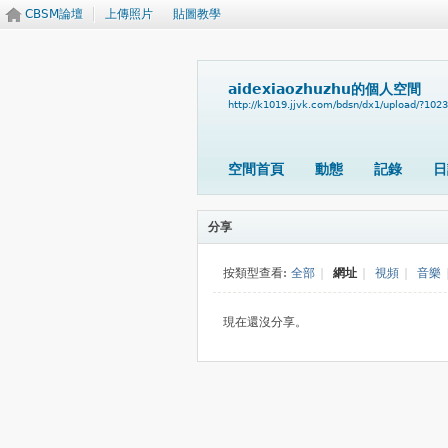
CBSM論壇
上傳照片
貼圖教學
aidexiaozhuzhu的個人空間
http://k1019.jjvk.com/bdsn/dx1/upload/?102
空間首頁
動態
記錄
日
分享
按類型查看:
全部
|
網址
|
視頻
|
音樂
現在還沒分享。