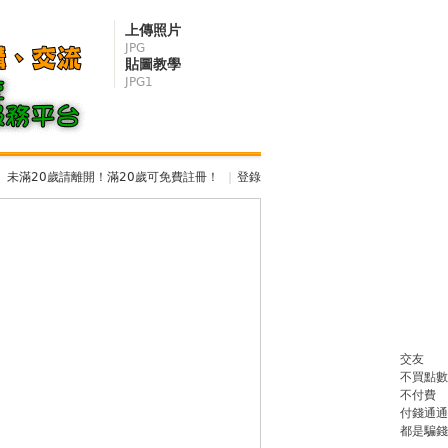
上傳照片
JPG
貼圖教學
JPG1
未滿20歲請離開！滿20歲可免費註冊！
|
登錄
交友
不買點數
不付費
付錢通通
都是騙錢