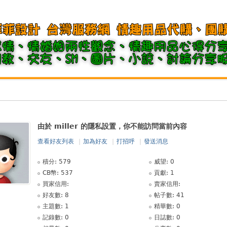
由於 miller 的隱私設置，你不能訪問當前內容
查看好友列表
|
加為好友
|
打招呼
|
發送消息
積分: 579
威望: 0
CB幣: 537
貢獻: 1
買家信用:
賣家信用:
好友數: 8
帖子數: 41
主題數: 1
精華數: 0
記錄數: 0
日誌數: 0