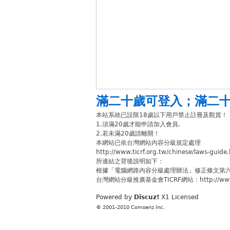
滿二十歲可登入
；
滿二
本站系統已設限18歲以下用戶禁止註冊及觀賞！
1.須滿20歲才能申請加入會員.
2.若未滿20歲請離開！
本網站已依台灣網站內容分級規定處理
http://www.ticrf.org.tw/chinese/laws-guide
所連結之背後說明如下：
根據「電腦網路內容分級處理辦法」修正條文第
台灣網站分級推廣基金會TICRF網站：http://www.ti
Powered by
Discuz!
X1
Licensed
© 2001-2010
Comsenz Inc.