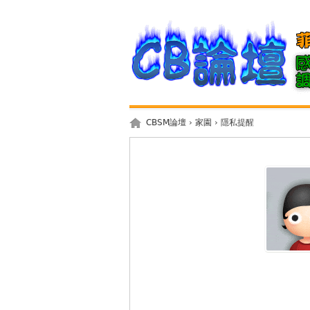
CBSM論壇
›
家園
› 隱私提醒