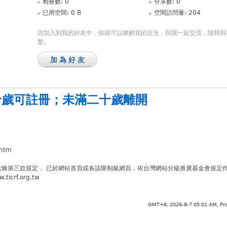
相冊數: 0
分享數: 0
已用空間: 0 B
空間訪問量: 204
請加入到我的好友中，你就可以瞭解我的近況，與我一起交流，隨時與
繫。
加為好友
十歲可註冊
；
未滿二十歲離開
.htm
六條第三款規定， 已於網站首頁或各該限制級網頁，依台灣網站分級推廣基金會規定
crf.org.tw
GMT+8, 2026-8-7 05:01 AM,
Pr