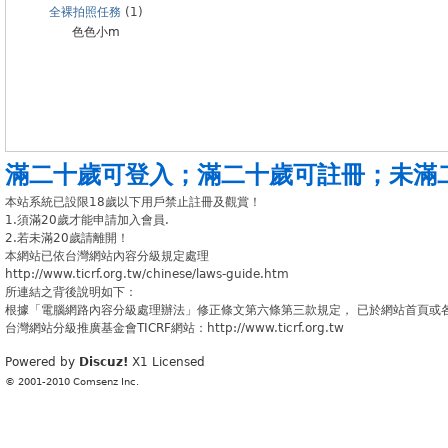
全裸拍照任務
(1)
色色小m
滿二十歲可登入
；
滿二十歲可註冊
；
未滿
本站系統已設限18歲以下用戶禁止註冊及觀賞！
1.須滿20歲才能申請加入會員.
2.若未滿20歲請離開！
本網站已依台灣網站內容分級規定處理
http://www.ticrf.org.tw/chinese/laws-guide.htm
所連結之背後說明如下：
根據「電腦網路內容分級處理辦法」修正條文第六條第三款規定， 已於網站首頁或
台灣網站分級推廣基金會TICRF網站：http://www.ticrf.org.tw
Powered by
Discuz!
X1
Licensed
© 2001-2010
Comsenz Inc.