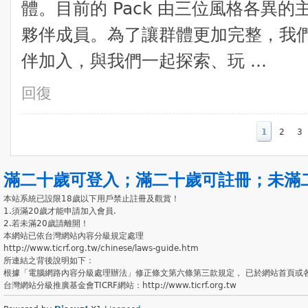
體。目前的 Pack 由三位風格各異
夥伴成員。為了讓群體更加完整，我們
伴加入，與我們一起探索、玩 ...
回復
1
2
3
滿二十歲可登入
；
滿二十歲可註冊
；
未滿
本站系統已設限18歲以下用戶禁止註冊及觀賞！
1.須滿20歲才能申請加入會員.
2.若未滿20歲請離開！
本網站已依台灣網站內容分級規定處理
http://www.ticrf.org.tw/chinese/laws-guide.htm
所連結之背後說明如下：
根據「電腦網路內容分級處理辦法」修正條文第六條第三款規定， 已於網站首頁或
台灣網站分級推廣基金會TICRF網站：http://www.ticrf.org.tw