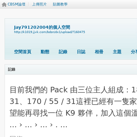
CBSM論壇
上傳照片
貼圖教學
Jay791202004的個人空間
http://k1019.jjvk.com/bdsn/dx1/upload/?160475
空間首頁
動態
記錄
日誌
相冊
主題
分
記錄
​目前我們的 Pack 由三位主人組成：180 / 
31、170 / 55 / 31​這裡已經
望能再尋找一位 K9 夥伴，加入這
... › ... › ... › . ...