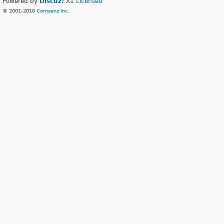
Powered by
Discuz!
X1
Licensed
© 2001-2010
Comsenz Inc.