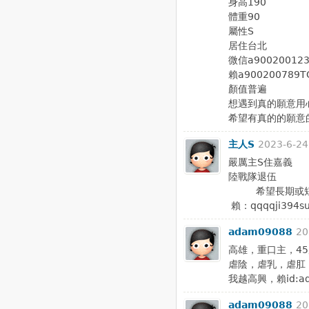
身高190
體重90
屬性S
居住台北
微信a90020012
賴a900200789
顏值普遍
想遇到真的願意用
希望有真的的願意
主人S
2023-6-24
嚴厲主S住嘉義
陸戰隊退伍 自
希望長期或短期
賴：qqqqji394s
adam09088
20
高雄，重口主，4
虐陰，虐乳，虐肛
我越高興，賴id:ad
adam09088
20