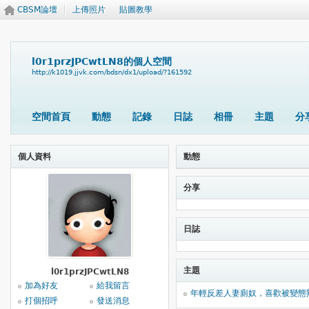
CBSM論壇
上傳照片
貼圖教學
l0r1przJPCwtLN8的個人空間
http://k1019.jjvk.com/bdsn/dx1/upload/?161592
空間首頁
動態
記錄
日誌
相冊
主題
分
個人資料
動態
分享
日誌
主題
l0r1przJPCwtLN8
加為好友
給我留言
年輕反差人妻廁奴，喜歡被變態
打個招呼
發送消息