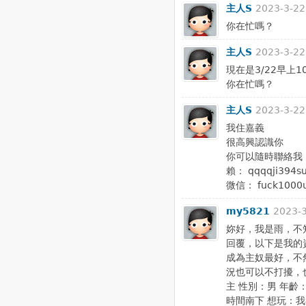
主人S
2023-3-22
你在忙嗎？
主人S
2023-3-22
現在是3/22早上1
你在忙嗎？
主人S
2023-3-22
我住嘉義
很高興認識你
你可以隨時聯絡我
賴： qqqqji394s
微信： fuck1000
my5821
2023-3
妳好，我是雨，不
回覆，以下是我的
成為主奴最好，不
況也可以不打擾，
主 性別：男 年齡：
時間南下 想玩：