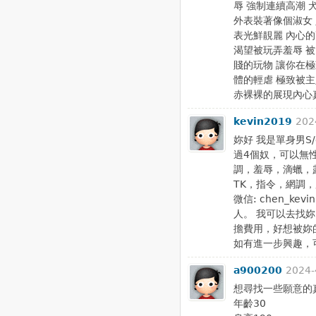
辱 強制連續高潮 犬
外表裝著像個淑女 
表光鮮靚麗 內心的
渴望被玩弄羞辱 被
賤的玩物 讓你在極
體的輕虐 極致被
赤裸裸的展現內心真的 .
kevin2019
202
妳好 我是單身男S
過4個奴，可以無性
調，羞辱，滴蠟，
TK，指令，網調，
微信: chen_ke
人。 我可以去找
擔費用，好想被妳
如有進一步興趣，可以
a900200
2024-
想尋找一些願意的
年齡30