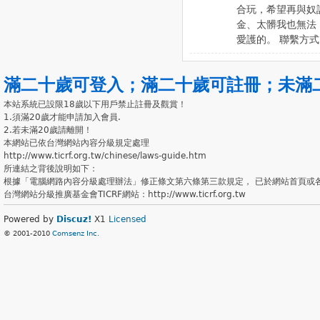
合玩，希望再與奴
金、太髒我也無法
愛護的。 聯繫方式：看
滿二十歲可登入
；
滿二十歲可註冊
；
未滿
本站系統已設限18歲以下用戶禁止註冊及觀賞！
1.須滿20歲才能申請加入會員.
2.若未滿20歲請離開！
本網站已依台灣網站內容分級規定處理
http://www.ticrf.org.tw/chinese/laws-guide.htm
所連結之背後說明如下：
根據「電腦網路內容分級處理辦法」修正條文第六條第三款規定， 已於網站首頁或
台灣網站分級推廣基金會TICRF網站：http://www.ticrf.org.tw
Powered by
Discuz!
X1
Licensed
© 2001-2010
Comsenz Inc.