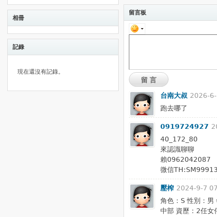
留言板
相冊
記錄
現在還沒有記錄。
留言
台南大叔
2026-6-
跑去哪了
0919724927
2
40_172_80
來認識聊聊
賴0962042087
微信TH:SM9991
壓榨
2024-9-7 0
角色：S 性別：男 
中部 資歷：2任女