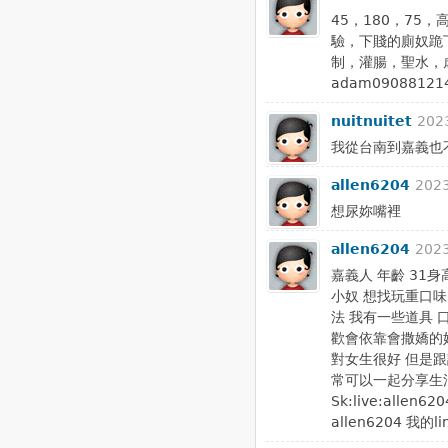
45，180，75
驗，下賤的廁奴跪
制，灌腸，聖水，
adam09088121
nuitnuitet
202
我從台南到嘉義也
allen6204
2023
想尿妳嘴裡
allen6204
2023
嘉義人 年齡 31身
小奴 想找玩重口味
法 我有一些道具 
歡會依靠會撒嬌的奴
對女生很好 但是跟
常可以一起分享生
Sk:live:allen6
allen6204 我的