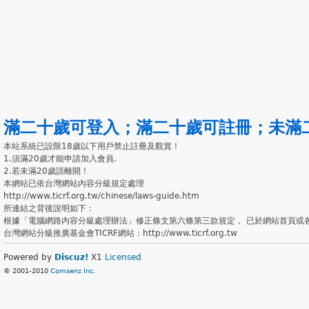
滿二十歲可登入
；
滿二十歲可註冊
；
未滿
本站系統已設限18歲以下用戶禁止註冊及觀賞！
1.須滿20歲才能申請加入會員.
2.若未滿20歲請離開！
本網站已依台灣網站內容分級規定處理
http://www.ticrf.org.tw/chinese/laws-guide.htm
所連結之背後說明如下：
根據「電腦網路內容分級處理辦法」修正條文第六條第三款規定， 已於網站首頁或
台灣網站分級推廣基金會TICRF網站：http://www.ticrf.org.tw
Powered by
Discuz!
X1
Licensed
© 2001-2010
Comsenz Inc.