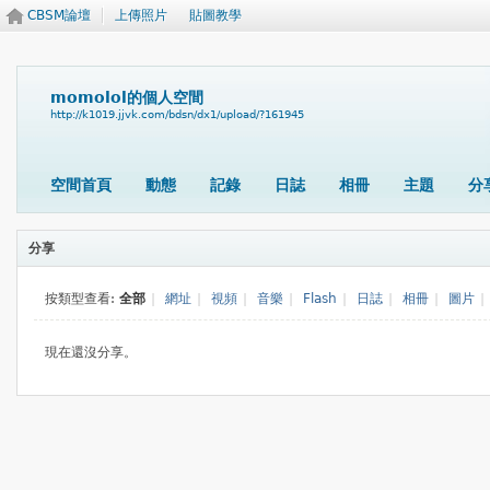
CBSM論壇
上傳照片
貼圖教學
momolol的個人空間
http://k1019.jjvk.com/bdsn/dx1/upload/?161945
空間首頁
動態
記錄
日誌
相冊
主題
分
分享
按類型查看:
全部
|
網址
|
視頻
|
音樂
|
Flash
|
日誌
|
相冊
|
圖片
|
現在還沒分享。