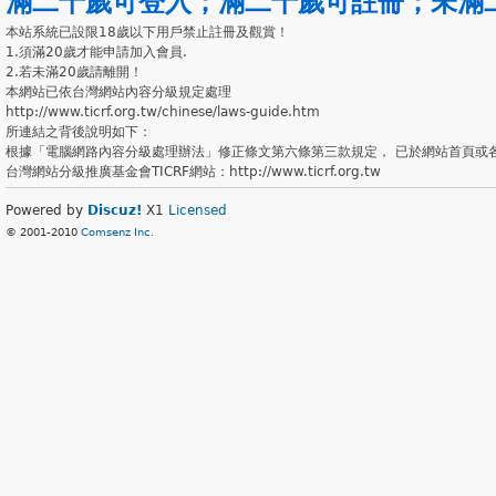
滿二十歲可登入
；
滿二十歲可註冊
；
未滿
本站系統已設限18歲以下用戶禁止註冊及觀賞！
1.須滿20歲才能申請加入會員.
2.若未滿20歲請離開！
本網站已依台灣網站內容分級規定處理
http://www.ticrf.org.tw/chinese/laws-guide.htm
所連結之背後說明如下：
根據「電腦網路內容分級處理辦法」修正條文第六條第三款規定， 已於網站首頁或
台灣網站分級推廣基金會TICRF網站：http://www.ticrf.org.tw
Powered by
Discuz!
X1
Licensed
© 2001-2010
Comsenz Inc.