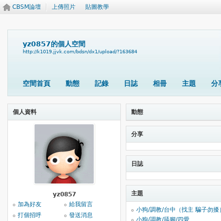
CBSM論壇
上傳照片
貼圖教學
yz0857的個人空間
http://k1019.jjvk.com/bdsn/dx1/upload/?163684
空間首頁
動態
記錄
日誌
相冊
主題
分
個人資料
動態
分享
日誌
主題
yz0857
加為好友
給我留言
小狗/調教/台中（找主 騙子勿擾
打個招呼
發送消息
小狗/調教/舔腳/四愛