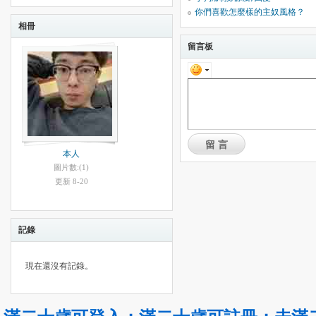
你們喜歡怎麼樣的主奴風格？
相冊
留言板
留言
本人
圖片數:(1)
更新 8-20
記錄
現在還沒有記錄。