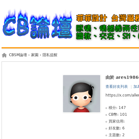
CBSM論壇
›
家園
› 隱私提醒
由於 ares19
查看好友列表
|
加
https://x.com/a
積分: 147
CB幣: 101
買家信用:
好友數: 6
主題數: 2