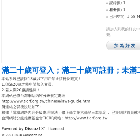
記錄數: 1
相冊數: 1
已用空間: 1.58 M
請加入到我的好友中
繫。
加為好友
滿二十歲可登入
；
滿二十歲可註冊
；
未滿
本站系統已設限18歲以下用戶禁止註冊及觀賞！
1.須滿20歲才能申請加入會員.
2.若未滿20歲請離開！
本網站已依台灣網站內容分級規定處理
http://www.ticrf.org.tw/chinese/laws-guide.htm
所連結之背後說明如下：
根據「電腦網路內容分級處理辦法」修正條文第六條第三款規定， 已於網站首頁或
台灣網站分級推廣基金會TICRF網站：http://www.ticrf.org.tw
Powered by
Discuz!
X1
Licensed
© 2001-2010
Comsenz Inc.