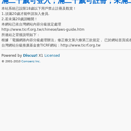
滿二十歲可登入
；
滿二十歲可註冊
；
未滿
本站系統已設限18歲以下用戶禁止註冊及觀賞！
1.須滿20歲才能申請加入會員.
2.若未滿20歲請離開！
本網站已依台灣網站內容分級規定處理
http://www.ticrf.org.tw/chinese/laws-guide.htm
所連結之背後說明如下：
根據「電腦網路內容分級處理辦法」修正條文第六條第三款規定， 已於網站首頁或
台灣網站分級推廣基金會TICRF網站：http://www.ticrf.org.tw
Powered by
Discuz!
X1
Licensed
© 2001-2010
Comsenz Inc.