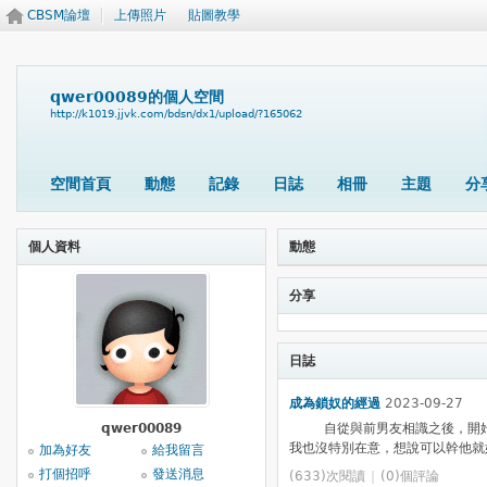
CBSM論壇
上傳照片
貼圖教學
qwer00089的個人空間
http://k1019.jjvk.com/bdsn/dx1/upload/?165062
空間首頁
動態
記錄
日誌
相冊
主題
分
個人資料
動態
分享
日誌
成為鎖奴的經過
2023-09-27
qwer00089
自從與前男友相識之後，開始接
我也沒特別在意，想說可以幹他就好
加為好友
給我留言
打個招呼
發送消息
(633)次閱讀
|
(0)個評論