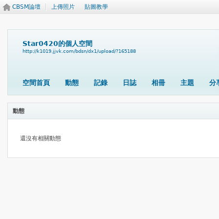
CBSM論壇
上傳照片
貼圖教學
Star0420的個人空間
http://k1019.jjvk.com/bdsn/dx1/upload/?165188
空間首頁
動態
記錄
日誌
相冊
主題
分
動態
還沒有相關動態