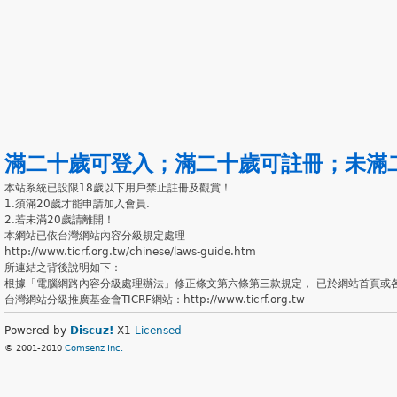
滿二十歲可登入
；
滿二十歲可註冊
；
未滿
本站系統已設限18歲以下用戶禁止註冊及觀賞！
1.須滿20歲才能申請加入會員.
2.若未滿20歲請離開！
本網站已依台灣網站內容分級規定處理
http://www.ticrf.org.tw/chinese/laws-guide.htm
所連結之背後說明如下：
根據「電腦網路內容分級處理辦法」修正條文第六條第三款規定， 已於網站首頁或
台灣網站分級推廣基金會TICRF網站：http://www.ticrf.org.tw
Powered by
Discuz!
X1
Licensed
© 2001-2010
Comsenz Inc.