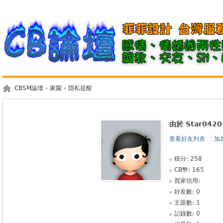
CBSM論壇
›
家園
› 隱私提醒
由於 Star04
查看好友列表
|
加
積分: 258
CB幣: 165
買家信用:
好友數: 0
主題數: 1
記錄數: 0