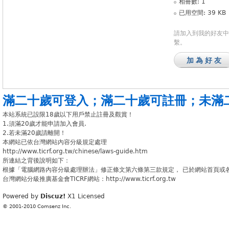
相冊數: 1
已用空間: 39 KB
請加入到我的好友中
繫。
加為好友
滿二十歲可登入
；
滿二十歲可註冊
；
未滿
本站系統已設限18歲以下用戶禁止註冊及觀賞！
1.須滿20歲才能申請加入會員.
2.若未滿20歲請離開！
本網站已依台灣網站內容分級規定處理
http://www.ticrf.org.tw/chinese/laws-guide.htm
所連結之背後說明如下：
根據「電腦網路內容分級處理辦法」修正條文第六條第三款規定， 已於網站首頁或
台灣網站分級推廣基金會TICRF網站：http://www.ticrf.org.tw
Powered by
Discuz!
X1
Licensed
© 2001-2010
Comsenz Inc.