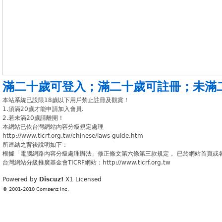
滿二十歲可登入
；
滿二十歲可註冊
；
未滿
本站系統已設限18歲以下用戶禁止註冊及觀賞！
1.須滿20歲才能申請加入會員.
2.若未滿20歲請離開！
本網站已依台灣網站內容分級規定處理
http://www.ticrf.org.tw/chinese/laws-guide.htm
所連結之背後說明如下：
根據「電腦網路內容分級處理辦法」修正條文第六條第三款規定， 已於網站首頁或
台灣網站分級推廣基金會TICRF網站：http://www.ticrf.org.tw
Powered by
Discuz!
X1
Licensed
© 2001-2010
Comsenz Inc.