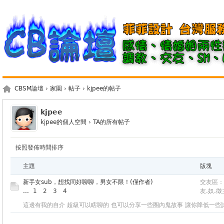
CBSM論壇
›
家園
›
帖子
›
kjpee的帖子
kjpee
kjpee的個人空間
›
TA的所有帖子
按照發佈時間排序
主題
版塊
新手女sub，想找同好聊聊，男女不限！(僅作者)
交友區：
...
1
2
3
4
友.奴.徵
這邊有我的自介 超級可以瞎聊的 也可以分享一些圈內鬼故事 讓你降低一些試錯的風