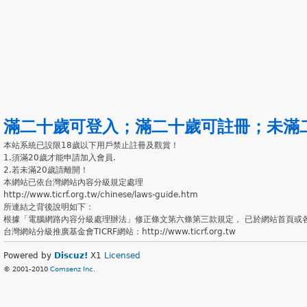
滿二十歲可登入
；
滿二十歲可註冊
；
未滿
本站系統已設限18歲以下用戶禁止註冊及觀賞！
1.須滿20歲才能申請加入會員.
2.若未滿20歲請離開！
本網站已依台灣網站內容分級規定處理
http://www.ticrf.org.tw/chinese/laws-guide.htm
所連結之背後說明如下：
根據「電腦網路內容分級處理辦法」修正條文第六條第三款規定， 已於網站首頁或
台灣網站分級推廣基金會TICRF網站：http://www.ticrf.org.tw
Powered by
Discuz!
X1
Licensed
© 2001-2010
Comsenz Inc.