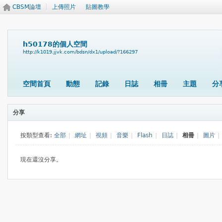
CBSM論壇
上傳照片
貼圖教學
h50178的個人空間
http://k1019.jjvk.com/bdsn/dx1/upload/?166297
空間首頁
動態
記錄
日誌
相冊
主題
分
分享
按類型查看:
全部
|
網址
|
視頻
|
音樂
|
Flash
|
日誌
|
相冊
|
圖片
|
現在還沒分享。