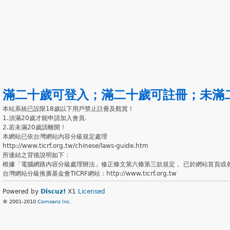
滿二十歲可登入
；
滿二十歲可註冊
；
未滿
本站系統已設限18歲以下用戶禁止註冊及觀賞！
1.須滿20歲才能申請加入會員.
2.若未滿20歲請離開！
本網站已依台灣網站內容分級規定處理
http://www.ticrf.org.tw/chinese/laws-guide.htm
所連結之背後說明如下：
根據「電腦網路內容分級處理辦法」修正條文第六條第三款規定， 已於網站首頁或
台灣網站分級推廣基金會TICRF網站：http://www.ticrf.org.tw
Powered by
Discuz!
X1
Licensed
© 2001-2010
Comsenz Inc.