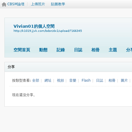
CBSM論壇
上傳照片
貼圖教學
Vivian01的個人空間
http://k1019.jjvk.com/bdsn/dx1/upload/?166345
空間首頁
動態
記錄
日誌
相冊
主題
分
分享
按類型查看:
全部
|
網址
|
視頻
|
音樂
|
Flash
|
日誌
|
相冊
|
圖片
|
現在還沒分享。