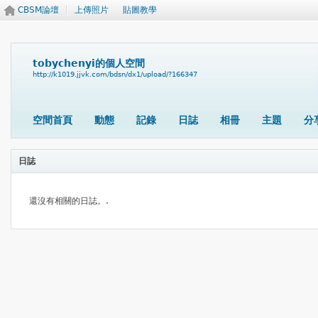
CBSM論壇
上傳照片
貼圖教學
tobychenyi的個人空間
http://k1019.jjvk.com/bdsn/dx1/upload/?166347
空間首頁
動態
記錄
日誌
相冊
主題
分
日誌
還沒有相關的日誌。.