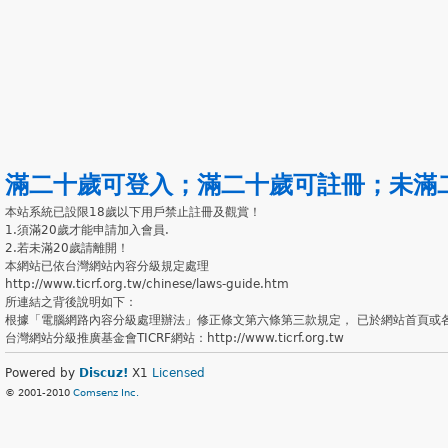
滿二十歲可登入
；
滿二十歲可註冊
；
未滿
本站系統已設限18歲以下用戶禁止註冊及觀賞！
1.須滿20歲才能申請加入會員.
2.若未滿20歲請離開！
本網站已依台灣網站內容分級規定處理
http://www.ticrf.org.tw/chinese/laws-guide.htm
所連結之背後說明如下：
根據「電腦網路內容分級處理辦法」修正條文第六條第三款規定， 已於網站首頁或
台灣網站分級推廣基金會TICRF網站：http://www.ticrf.org.tw
Powered by
Discuz!
X1
Licensed
© 2001-2010
Comsenz Inc.