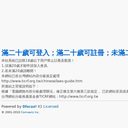
滿二十歲可登入
；
滿二十歲可註冊
；
未滿
本站系統已設限18歲以下用戶禁止註冊及觀賞！
1.須滿20歲才能申請加入會員.
2.若未滿20歲請離開！
本網站已依台灣網站內容分級規定處理
http://www.ticrf.org.tw/chinese/laws-guide.htm
所連結之背後說明如下：
根據「電腦網路內容分級處理辦法」修正條文第六條第三款規定， 已於網站首頁或
台灣網站分級推廣基金會TICRF網站：http://www.ticrf.org.tw
Powered by
Discuz!
X1
Licensed
© 2001-2010
Comsenz Inc.