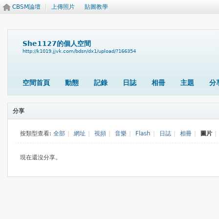
CBSM論壇
上傳照片
貼圖教學
She1127的個人空間
http://k1019.jjvk.com/bdsn/dx1/upload/?166354
空間首頁
動態
記錄
日誌
相冊
主題
分
分享
按類型查看:
全部
|
網址
|
視頻
|
音樂
|
Flash
|
日誌
|
相冊
|
圖片
|
現在還沒分享。