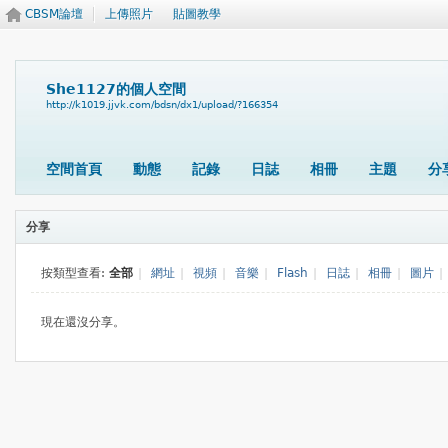
CBSM論壇
上傳照片
貼圖教學
She1127的個人空間
http://k1019.jjvk.com/bdsn/dx1/upload/?166354
空間首頁
動態
記錄
日誌
相冊
主題
分
分享
按類型查看:
全部
|
網址
|
視頻
|
音樂
|
Flash
|
日誌
|
相冊
|
圖片
|
現在還沒分享。