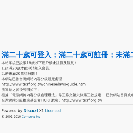
滿二十歲可登入
；
滿二十歲可註冊
；
未滿
本站系統已設限18歲以下用戶禁止註冊及觀賞！
1.須滿20歲才能申請加入會員.
2.若未滿20歲請離開！
本網站已依台灣網站內容分級規定處理
http://www.ticrf.org.tw/chinese/laws-guide.htm
所連結之背後說明如下：
根據「電腦網路內容分級處理辦法」修正條文第六條第三款規定， 已於網站首頁或
台灣網站分級推廣基金會TICRF網站：http://www.ticrf.org.tw
Powered by
Discuz!
X1
Licensed
© 2001-2010
Comsenz Inc.