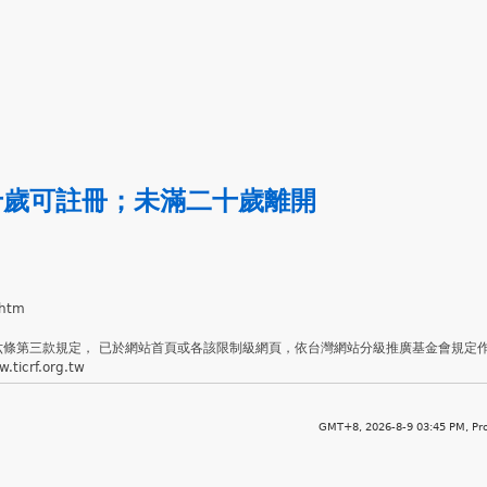
十歲可註冊
；
未滿二十歲離開
.htm
六條第三款規定， 已於網站首頁或各該限制級網頁，依台灣網站分級推廣基金會規定
crf.org.tw
GMT+8, 2026-8-9 03:45 PM,
Pr