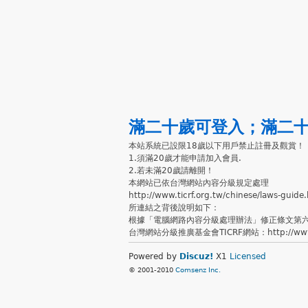
滿二十歲可登入
；
滿二
本站系統已設限18歲以下用戶禁止註冊及觀賞！
1.須滿20歲才能申請加入會員.
2.若未滿20歲請離開！
本網站已依台灣網站內容分級規定處理
http://www.ticrf.org.tw/chinese/laws-guide
所連結之背後說明如下：
根據「電腦網路內容分級處理辦法」修正條文第
台灣網站分級推廣基金會TICRF網站：http://www.ti
Powered by
Discuz!
X1
Licensed
© 2001-2010
Comsenz Inc.