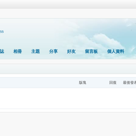
355
誌
相冊
主題
分享
好友
留言板
個人資料
版塊
回復
最後發