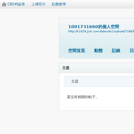
CBSM論壇
上傳照片
貼圖教學
1001731660的個人空間
http://k1019.jjvk.com/bdsn/dx1/upload/?166
空間首頁
動態
記錄
日
主題
主題
還沒有相關的帖子。