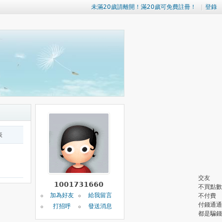
未滿20歲請離開！滿20歲可免費註冊！
|
登錄
表
交友
1001731660
不買點數
加為好友
給我留言
不付費
付錢通通
打招呼
發送消息
都是騙錢