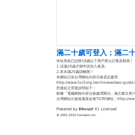
滿二十歲可登入
；
滿二
本站系統已設限18歲以下用戶禁止註冊及觀賞！
1.須滿20歲才能申請加入會員.
2.若未滿20歲請離開！
本網站已依台灣網站內容分級規定處理
http://www.ticrf.org.tw/chinese/laws-guide
所連結之背後說明如下：
根據「電腦網路內容分級處理辦法」修正條文第
台灣網站分級推廣基金會TICRF網站：http://www.ti
Powered by
Discuz!
X1
Licensed
© 2001-2010
Comsenz Inc.