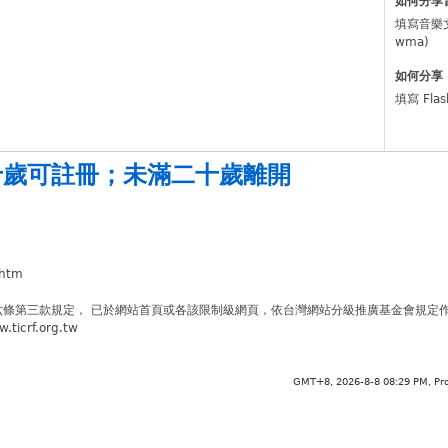
如何分享
填寫音樂
wma)
如何分享 
填寫 Fla
十歲可註冊
；
未滿二十歲離開
.htm
六條第三款規定， 已於網站首頁或各該限制級網頁，依台灣網站分級推廣基金會規定
crf.org.tw
GMT+8, 2026-8-8 08:29 PM,
Pr