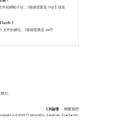
音樂？
文件的網帖子址。(後綴需要是 mp3 或者
Flash？
sh 文件的網址。(後綴需要是 swf)
作標示。
CB論壇
|
聯繫我們
ocessed in 0.010177 second(s), 3 queries, Xcache On
.