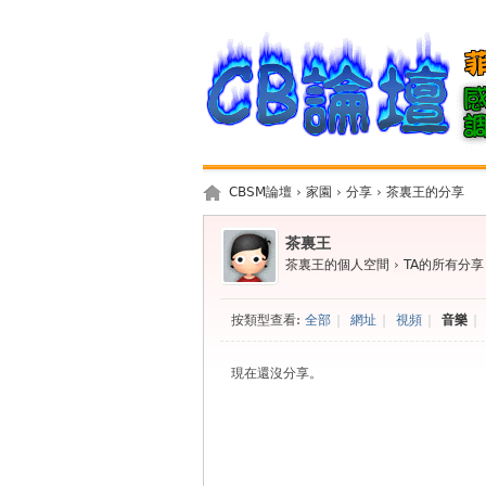
CBSM論壇
›
家園
›
分享
›
茶裏王的分享
茶裏王
茶裏王的個人空間
›
TA的所有分享
按類型查看:
全部
|
網址
|
視頻
|
音樂
|
現在還沒分享。