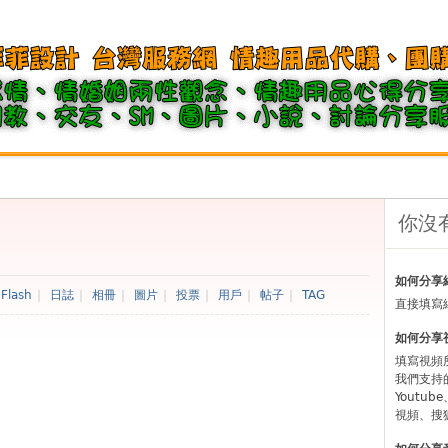
你沒
如何分享
Flash
|
日誌
|
相冊
|
圖片
|
投票
|
用戶
|
帖子
|
TAG
直接填寫
如何分享
填寫視頻
我們支持
Youtu
視頻、搜