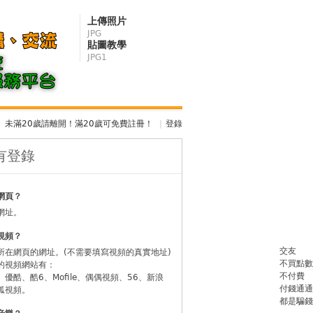
上傳照片
JPG
貼圖教學
JPG1
未滿20歲請離開！滿20歲可免費註冊！
|
登錄
有登錄
網頁？
網址。
視頻？
交友
所在網頁的網址。(不需要填寫視頻的真實地址)
不買點數
的視頻網站有：
不付費
be、優酷、酷6、Mofile、偶偶視頻、56、新浪
付錢通通
狐視頻。
都是騙錢