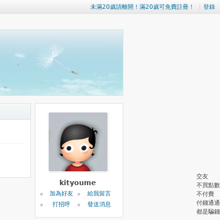
未滿20歲請離開！滿20歲可免費註冊！
|
登錄
交友
kityoume
不買點數
加為好友
給我留言
不付費
付錢通通
打招呼
發送消息
都是騙錢