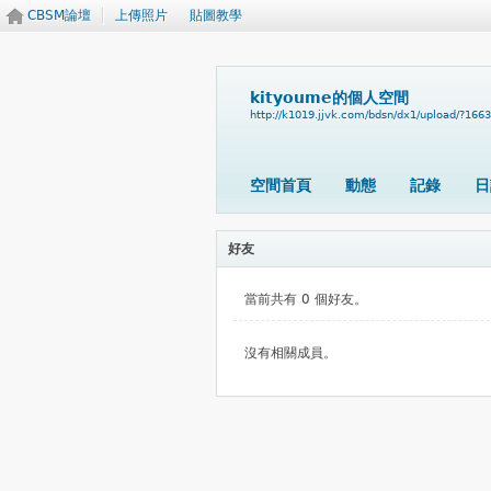
CBSM論壇
上傳照片
貼圖教學
kityoume的個人空間
http://k1019.jjvk.com/bdsn/dx1/upload/?166
空間首頁
動態
記錄
日
好友
當前共有 0 個好友。
沒有相關成員。