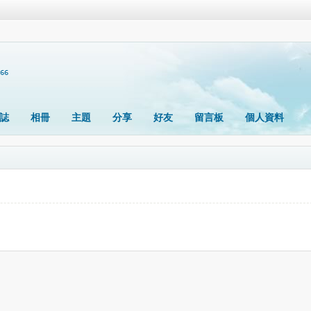
366
誌
相冊
主題
分享
好友
留言板
個人資料