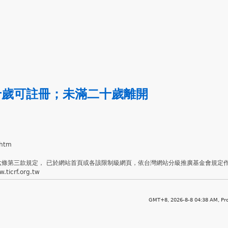
十歲可註冊
；
未滿二十歲離開
.htm
六條第三款規定， 已於網站首頁或各該限制級網頁，依台灣網站分級推廣基金會規定
crf.org.tw
GMT+8, 2026-8-8 04:38 AM,
Pr