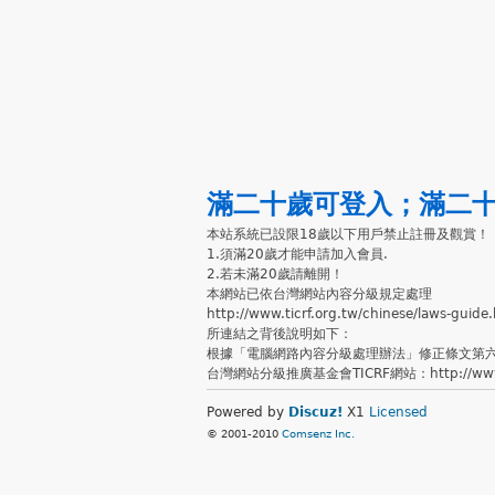
滿二十歲可登入
；
滿二
本站系統已設限18歲以下用戶禁止註冊及觀賞！
1.須滿20歲才能申請加入會員.
2.若未滿20歲請離開！
本網站已依台灣網站內容分級規定處理
http://www.ticrf.org.tw/chinese/laws-guide
所連結之背後說明如下：
根據「電腦網路內容分級處理辦法」修正條文第
台灣網站分級推廣基金會TICRF網站：http://www.ti
Powered by
Discuz!
X1
Licensed
© 2001-2010
Comsenz Inc.