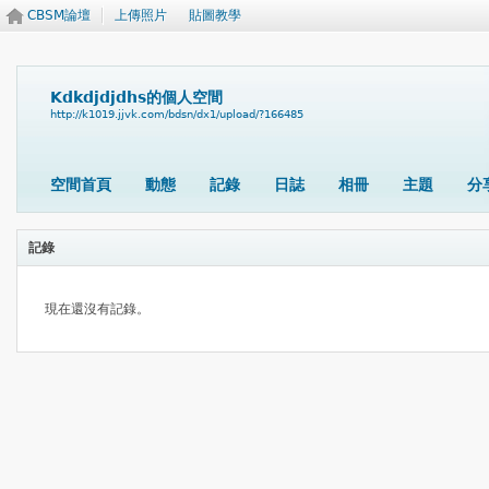
CBSM論壇
上傳照片
貼圖教學
Kdkdjdjdhs的個人空間
http://k1019.jjvk.com/bdsn/dx1/upload/?166485
空間首頁
動態
記錄
日誌
相冊
主題
分
記錄
現在還沒有記錄。