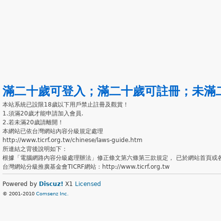
滿二十歲可登入
；
滿二十歲可註冊
；
未滿
本站系統已設限18歲以下用戶禁止註冊及觀賞！
1.須滿20歲才能申請加入會員.
2.若未滿20歲請離開！
本網站已依台灣網站內容分級規定處理
http://www.ticrf.org.tw/chinese/laws-guide.htm
所連結之背後說明如下：
根據「電腦網路內容分級處理辦法」修正條文第六條第三款規定， 已於網站首頁或
台灣網站分級推廣基金會TICRF網站：http://www.ticrf.org.tw
Powered by
Discuz!
X1
Licensed
© 2001-2010
Comsenz Inc.