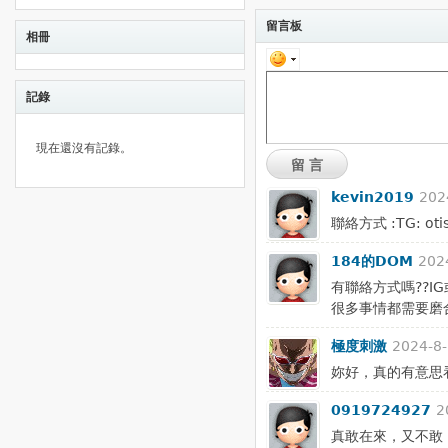
留言板
相冊
記錄
現在還沒有記錄。
留言
kevin2019
202
聯絡方式 :TG: o
184的DOM
202
有聯絡方式嗎??I
很多事情都需要磨
極度刺激
2024-8-
妳好，真的有意思
0919724927
2
真敢在來，又不敢