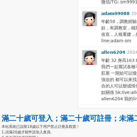
微信/TG: sm999
adam09088
20
年齡50，調教經
奴，有調教室，鐵
改造，人格重建，
line:adam-sm
allen6204
2024
年齡 32 身高16
我們一起嘗試各種不
肛塞 一開始可以慢
強迫的 都可以來找
合的人可以變成情
奴關係 Sk:live:al
allen6204 我的
滿二十歲可登入
；
滿二十歲可註冊
；
未滿
本站系統已設限18歲以下用戶禁止註冊及觀賞！
1.須滿20歲才能申請加入會員.