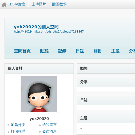
CBSM論壇
上傳照片
貼圖教學
yok20020的個人空間
http://k1019.jjvk.com/bdsn/dx1/upload/?168867
空間首頁
動態
記錄
日誌
相冊
主題
分
個人資料
動態
分享
日誌
主題
yok20020
加為好友
給我留言
..........
打個招呼
發送消息