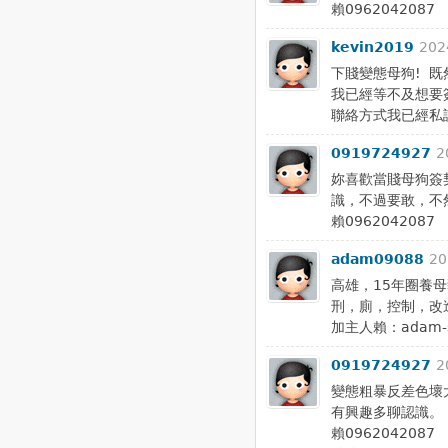
賴0962042087
kevin2019
202
下賤變態母狗! 
我已經等不及想要
聯絡方式我已經私
0919724927
2
妳喜歡當賤母狗簽
識，不過要敢，不
賴0962042087
adam09088
20
高雄，15年圈養
刑，廁，控制，改
加主人賴：adam-
0919724927
2
變態粗暴反差色壞
有興趣多聊認識。
賴0962042087