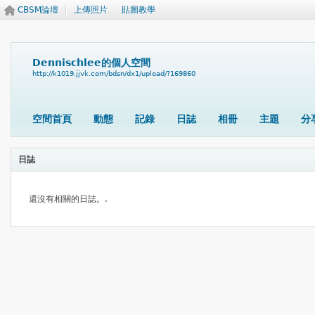
CBSM論壇
上傳照片
貼圖教學
Dennischlee的個人空間
http://k1019.jjvk.com/bdsn/dx1/upload/?169860
空間首頁
動態
記錄
日誌
相冊
主題
分
日誌
還沒有相關的日誌。.