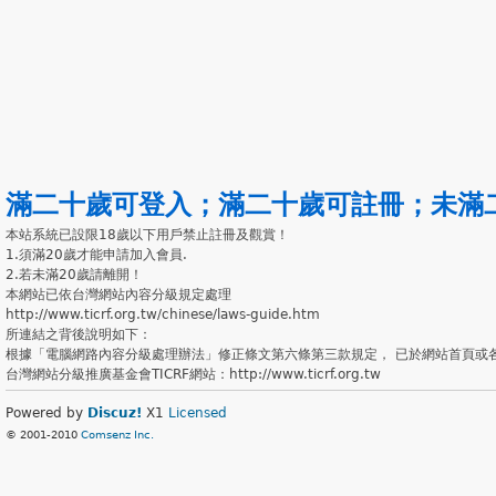
滿二十歲可登入
；
滿二十歲可註冊
；
未滿
本站系統已設限18歲以下用戶禁止註冊及觀賞！
1.須滿20歲才能申請加入會員.
2.若未滿20歲請離開！
本網站已依台灣網站內容分級規定處理
http://www.ticrf.org.tw/chinese/laws-guide.htm
所連結之背後說明如下：
根據「電腦網路內容分級處理辦法」修正條文第六條第三款規定， 已於網站首頁或
台灣網站分級推廣基金會TICRF網站：http://www.ticrf.org.tw
Powered by
Discuz!
X1
Licensed
© 2001-2010
Comsenz Inc.