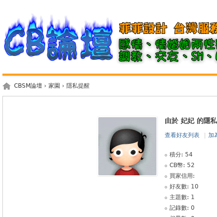
CBSM論壇
›
家園
› 隱私提醒
由於 妃妃 的隱
查看好友列表
|
加
積分: 54
CB幣: 52
買家信用:
好友數: 10
主題數: 1
記錄數: 0