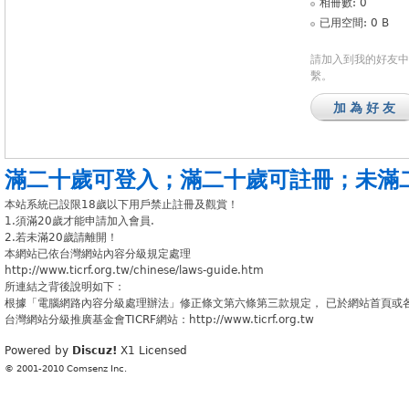
相冊數: 0
已用空間: 0 B
請加入到我的好友中
繫。
加為好友
滿二十歲可登入
；
滿二十歲可註冊
；
未滿
本站系統已設限18歲以下用戶禁止註冊及觀賞！
1.須滿20歲才能申請加入會員.
2.若未滿20歲請離開！
本網站已依台灣網站內容分級規定處理
http://www.ticrf.org.tw/chinese/laws-guide.htm
所連結之背後說明如下：
根據「電腦網路內容分級處理辦法」修正條文第六條第三款規定， 已於網站首頁或
台灣網站分級推廣基金會TICRF網站：http://www.ticrf.org.tw
Powered by
Discuz!
X1
Licensed
© 2001-2010
Comsenz Inc.