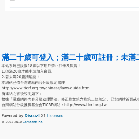
滿二十歲可登入
；
滿二十歲可註冊
；
未滿
本站系統已設限18歲以下用戶禁止註冊及觀賞！
1.須滿20歲才能申請加入會員.
2.若未滿20歲請離開！
本網站已依台灣網站內容分級規定處理
http://www.ticrf.org.tw/chinese/laws-guide.htm
所連結之背後說明如下：
根據「電腦網路內容分級處理辦法」修正條文第六條第三款規定， 已於網站首頁或
台灣網站分級推廣基金會TICRF網站：http://www.ticrf.org.tw
Powered by
Discuz!
X1
Licensed
© 2001-2010
Comsenz Inc.