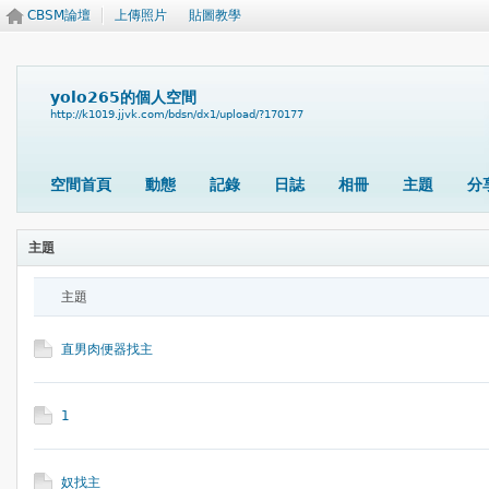
CBSM論壇
上傳照片
貼圖教學
yolo265的個人空間
http://k1019.jjvk.com/bdsn/dx1/upload/?170177
空間首頁
動態
記錄
日誌
相冊
主題
分
主題
主題
直男肉便器找主
1
奴找主