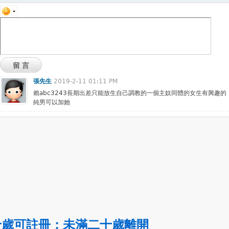
留言
張先生
2019-2-11 01:11 PM
賴abc3243長期出差只能放生自己調教的一個主奴同體的女生有興趣的
純男可以加她
十歲可註冊
；
未滿二十歲離開