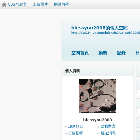
CBSM論壇
上傳照片
貼圖教學
blessyou2008的個人空間
http://k1019.jjvk.com/bdsn/dx1/upload/?200
空間首頁
動態
記錄
日
個人資料
blessyou2008
加為好友
給我留言
打個招呼
發送消息