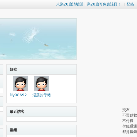
未滿20歲請離開！滿20歲可免費註冊！
|
登錄
好友
lily98692003
淫蕩的母豬
交友
最近訪客
不買點數
不付費
付錢通通
群組
都是騙錢