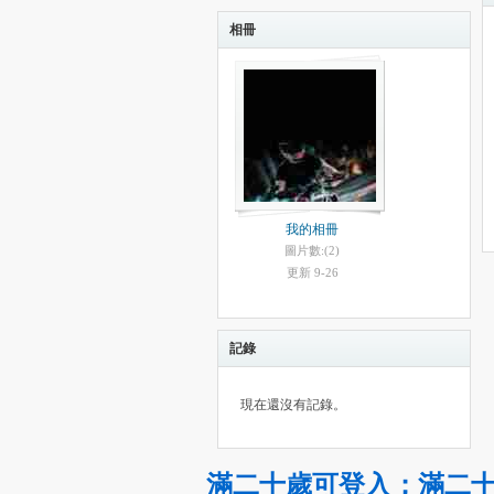
相冊
我的相冊
圖片數:(2)
更新 9-26
記錄
現在還沒有記錄。
滿二十歲可登入
；
滿二