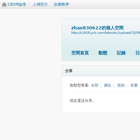
CBSM論壇
上傳照片
貼圖教學
zhao830622的個人空間
http://k1019.jjvk.com/bdsn/dx1/upload/?225
空間首頁
動態
記錄
日
分享
按類型查看:
全部
|
網址
|
視頻
|
音樂
現在還沒分享。