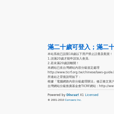
滿二十歲可登入
；
滿二
本站系統已設限18歲以下用戶禁止註冊及觀賞！
1.須滿20歲才能申請加入會員.
2.若未滿20歲請離開！
本網站已依台灣網站內容分級規定處理
http://www.ticrf.org.tw/chinese/laws-guide
所連結之背後說明如下：
根據「電腦網路內容分級處理辦法」修正條文第
台灣網站分級推廣基金會TICRF網站：http://www.ti
Powered by
Discuz!
X1
Licensed
© 2001-2010
Comsenz Inc.