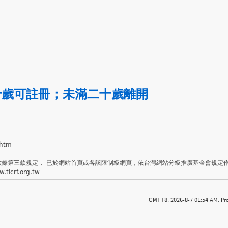
十歲可註冊
；
未滿二十歲離開
.htm
六條第三款規定， 已於網站首頁或各該限制級網頁，依台灣網站分級推廣基金會規定
crf.org.tw
GMT+8, 2026-8-7 01:54 AM,
Pr