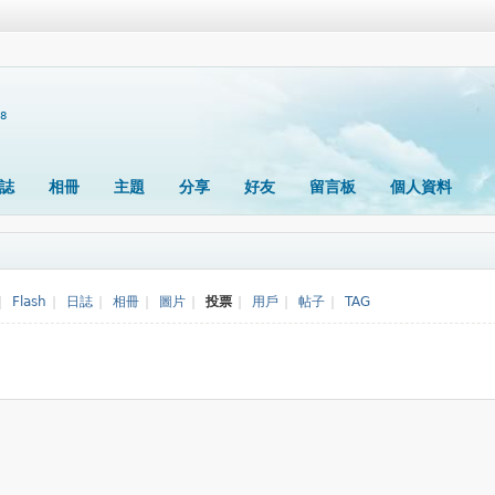
98
誌
相冊
主題
分享
好友
留言板
個人資料
|
Flash
|
日誌
|
相冊
|
圖片
|
投票
|
用戶
|
帖子
|
TAG