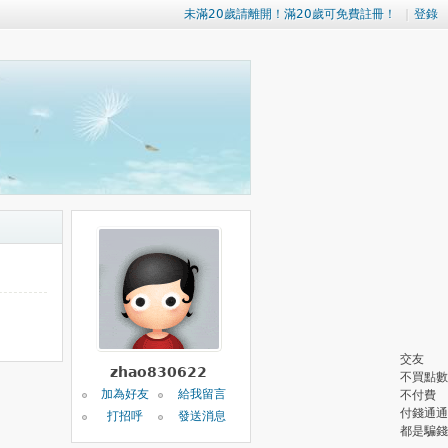
未滿20歲請離開！滿20歲可免費註冊！
|
登錄
交友
zhao830622
不買點數
加為好友
給我留言
不付費
付錢通通
打招呼
發送消息
都是騙錢