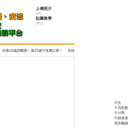
上傳照片
JPG
貼圖教學
JPG1
未滿20歲請離開！滿20歲可免費註冊！
|
登錄
交友
不買點數
不付費
付錢通通
都是騙錢