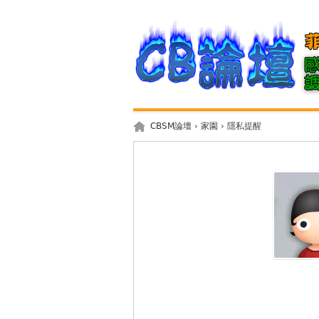
CBSM論壇
›
家園
› 隱私提醒