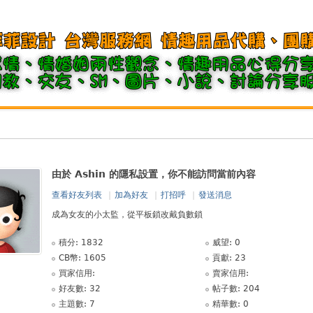
由於 Ashin 的隱私設置，你不能訪問當前內容
查看好友列表
|
加為好友
|
打招呼
|
發送消息
成為女友的小太監，從平板鎖改戴負數鎖
積分: 1832
威望: 0
CB幣: 1605
貢獻: 23
買家信用:
賣家信用:
好友數: 32
帖子數: 204
主題數: 7
精華數: 0