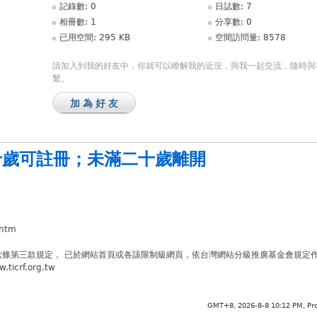
記錄數: 0
日誌數: 7
相冊數: 1
分享數: 0
已用空間: 295 KB
空間訪問量: 8578
請加入到我的好友中，你就可以瞭解我的近況，與我一起交流，隨時與
繫。
加為好友
十歲可註冊
；
未滿二十歲離開
.htm
六條第三款規定， 已於網站首頁或各該限制級網頁，依台灣網站分級推廣基金會規定
crf.org.tw
GMT+8, 2026-8-8 10:12 PM,
Pr