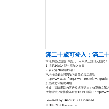
滿二十歲可登入
；
滿二
本站系統已設限18歲以下用戶禁止註冊及觀賞！
1.須滿20歲才能申請加入會員.
2.若未滿20歲請離開！
本網站已依台灣網站內容分級規定處理
http://www.ticrf.org.tw/chinese/laws-guide
所連結之背後說明如下：
根據「電腦網路內容分級處理辦法」修正條文第
台灣網站分級推廣基金會TICRF網站：http://www.ti
Powered by
Discuz!
X1
Licensed
© 2001-2010
Comsenz Inc.