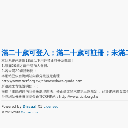
滿二十歲可登入
；
滿二十歲可註冊
；
未滿
本站系統已設限18歲以下用戶禁止註冊及觀賞！
1.須滿20歲才能申請加入會員.
2.若未滿20歲請離開！
本網站已依台灣網站內容分級規定處理
http://www.ticrf.org.tw/chinese/laws-guide.htm
所連結之背後說明如下：
根據「電腦網路內容分級處理辦法」修正條文第六條第三款規定， 已於網站首頁或
台灣網站分級推廣基金會TICRF網站：http://www.ticrf.org.tw
Powered by
Discuz!
X1
Licensed
© 2001-2010
Comsenz Inc.