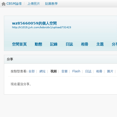
CBSM論壇
上傳照片
貼圖教學
wz85660059的個人空間
http://k1019.jjvk.com/bdsn/dx1/upload/?31423
空間首頁
動態
記錄
日誌
相冊
主題
分
分享
按類型查看:
全部
|
網址
|
視頻
|
音樂
|
Flash
|
日誌
|
相冊
|
圖片
|
現在還沒分享。