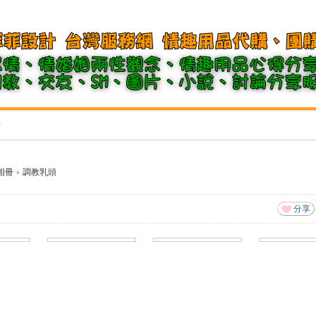
冊
相冊
›
調教乳頭
分享