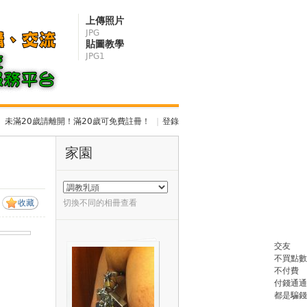
上傳照片
JPG
貼圖教學
JPG1
未滿20歲請離開！滿20歲可免費註冊！
|
登錄
家園
收藏
切換不同的相冊查看
交友
不買點數
不付費
付錢通通
都是騙錢