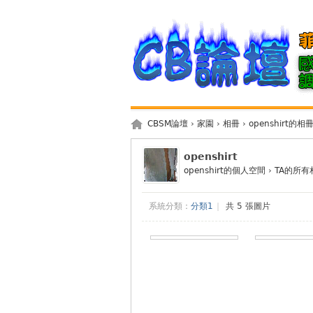
CBSM論壇
›
家園
›
相冊
›
openshirt的相
openshirt
openshirt的個人空間
›
TA的所有
系統分類：
分類1
|
共 5 張圖片