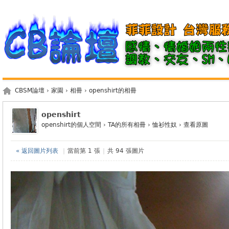
CBSM論壇
›
家園
›
相冊
›
openshirt的相冊
openshirt
openshirt的個人空間
›
TA的所有相冊
›
恤衫性奴
›
查看原圖
« 返回圖片列表
|
當前第 1 張
|
共 94 張圖片