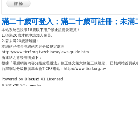
評論
滿二十歲可登入
；
滿二十歲可註冊
；
未滿
本站系統已設限18歲以下用戶禁止註冊及觀賞！
1.須滿20歲才能申請加入會員.
2.若未滿20歲請離開！
本網站已依台灣網站內容分級規定處理
http://www.ticrf.org.tw/chinese/laws-guide.htm
所連結之背後說明如下：
根據「電腦網路內容分級處理辦法」修正條文第六條第三款規定， 已於網站首頁或
台灣網站分級推廣基金會TICRF網站：http://www.ticrf.org.tw
Powered by
Discuz!
X1
Licensed
© 2001-2010
Comsenz Inc.