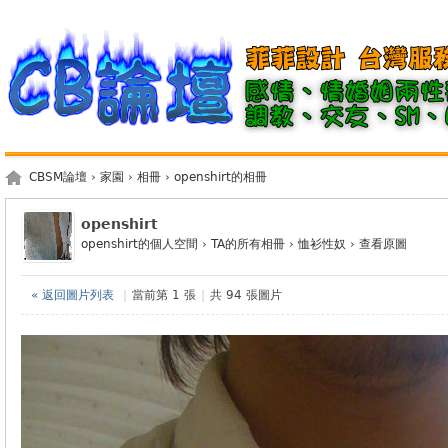
CBSM論壇
›
家園
›
相冊
›
openshirt的相冊
openshirt
openshirt的個人空間
›
TA的所有相冊
›
恤衫性奴
›
查看原圖
« 返回圖片列表
|
當前第 1 張
|
共 94 張圖片