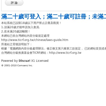
評論
滿二十歲可登入
；
滿二十歲可註冊
；
未滿
本站系統已設限18歲以下用戶禁止註冊及觀賞！
1.須滿20歲才能申請加入會員.
2.若未滿20歲請離開！
本網站已依台灣網站內容分級規定處理
http://www.ticrf.org.tw/chinese/laws-guide.htm
所連結之背後說明如下：
根據「電腦網路內容分級處理辦法」修正條文第六條第三款規定， 已於網站首頁或
台灣網站分級推廣基金會TICRF網站：http://www.ticrf.org.tw
Powered by
Discuz!
X1
Licensed
© 2001-2010
Comsenz Inc.