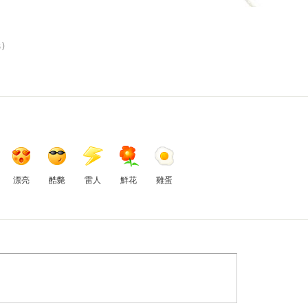
)
漂亮
酷斃
雷人
鮮花
雞蛋