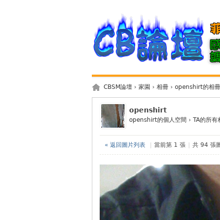
CBSM論壇
›
家園
›
相冊
›
openshirt的相
openshirt
openshirt的個人空間
›
TA的所有
« 返回圖片列表
|
當前第 1 張
|
共 94 