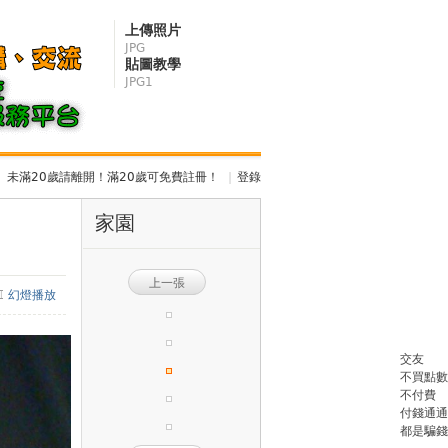
上傳照片
JPG
貼圖教學
JPG1
未滿20歲請離開！滿20歲可免費註冊！
|
登錄
家園
上一張
幻燈播放
交友
不買點數
不付費
付錢通通
都是騙錢