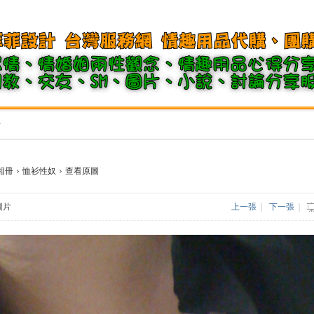
冊
相冊
›
恤衫性奴
›
查看原圖
張圖片
上一張
|
下一張
|