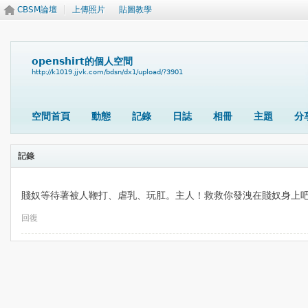
CBSM論壇
上傳照片
貼圖教學
openshirt的個人空間
http://k1019.jjvk.com/bdsn/dx1/upload/?3901
空間首頁
動態
記錄
日誌
相冊
主題
分
記錄
賤奴等待著被人鞭打、虐乳、玩肛。主人！救救你發洩在賤奴身上
回復