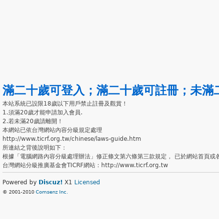
滿二十歲可登入
；
滿二十歲可註冊
；
未滿
本站系統已設限18歲以下用戶禁止註冊及觀賞！
1.須滿20歲才能申請加入會員.
2.若未滿20歲請離開！
本網站已依台灣網站內容分級規定處理
http://www.ticrf.org.tw/chinese/laws-guide.htm
所連結之背後說明如下：
根據「電腦網路內容分級處理辦法」修正條文第六條第三款規定， 已於網站首頁或
台灣網站分級推廣基金會TICRF網站：http://www.ticrf.org.tw
Powered by
Discuz!
X1
Licensed
© 2001-2010
Comsenz Inc.