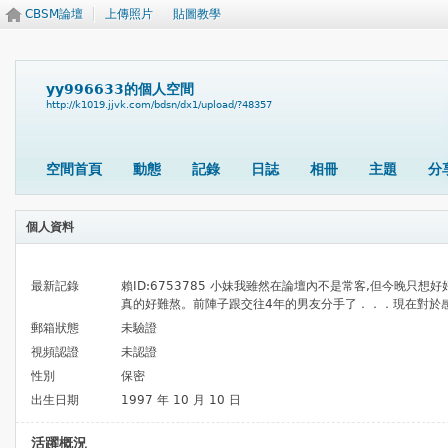
CBSM論壇
上傳照片
貼圖教學
yy996633的個人空間
http://k1019.jjvk.com/bdsn/dx1/upload/?48357
空間首頁
動態
記錄
日誌
相冊
主題
分
個人資料
最新記錄
賴ID:6753785 小妹我雖然在論壇內不是常客,但今晚只
真的好難熬。前陣子跟交往4年的男友分手了．．．現在對於感情
郵箱狀態
未驗證
視頻認證
未認證
性別
保密
出生日期
1997 年 10 月 10 日
活躍概況