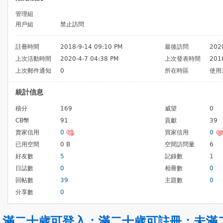
管理組
用戶組
禁止訪問
註冊時間
2018-9-14 09:10 PM
最後訪問
202
上次活動時間
2020-4-7 04:38 PM
上次發表時間
201
上次郵件通知
0
所在時區
使用
統計信息
積分
169
威望
0
CB幣
91
貢獻
39
賣家信用
0
買家信用
0
已用空間
0 B
空間訪問量
6
好友數
5
記錄數
1
日誌數
0
相冊數
0
回帖數
39
主題數
0
分享數
0
滿二十歲可登入
；
滿二十歲可註冊
；
未滿