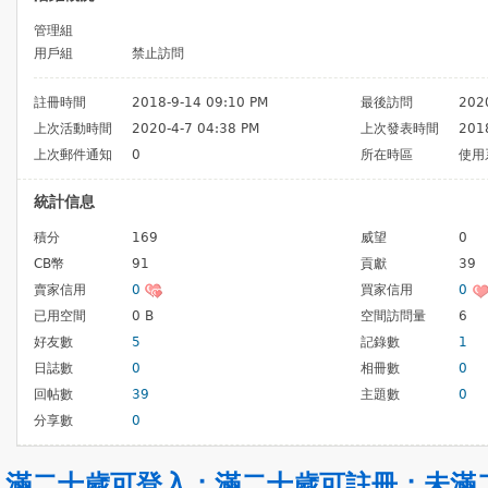
管理組
用戶組
禁止訪問
註冊時間
2018-9-14 09:10 PM
最後訪問
202
上次活動時間
2020-4-7 04:38 PM
上次發表時間
201
上次郵件通知
0
所在時區
使用
統計信息
積分
169
威望
0
CB幣
91
貢獻
39
賣家信用
0
買家信用
0
已用空間
0 B
空間訪問量
6
好友數
5
記錄數
1
日誌數
0
相冊數
0
回帖數
39
主題數
0
分享數
0
滿二十歲可登入
；
滿二十歲可註冊
；
未滿