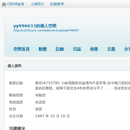
CBSM論壇
上傳照片
貼圖教學
yy996633的個人空間
http://k1019.jjvk.com/bdsn/dx1/upload/?48357
空間首頁
動態
記錄
日誌
相冊
主題
分
個人資料
最新記錄
賴ID:6753785 小妹我雖然在論壇內不是常客,但今晚只
真的好難熬。前陣子跟交往4年的男友分手了．．．現在對於感情
郵箱狀態
未驗證
視頻認證
未認證
性別
保密
出生日期
1997 年 10 月 10 日
活躍概況