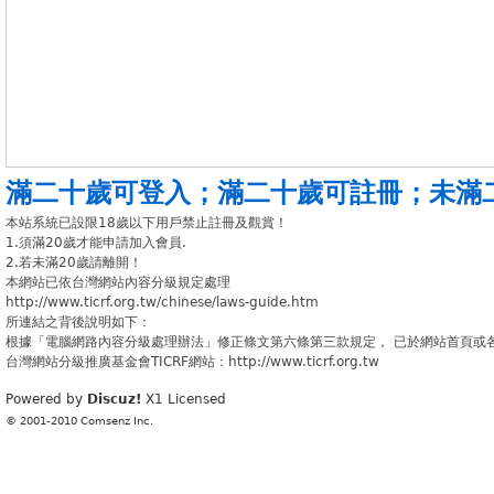
滿二十歲可登入
；
滿二十歲可註冊
；
未滿
本站系統已設限18歲以下用戶禁止註冊及觀賞！
1.須滿20歲才能申請加入會員.
2.若未滿20歲請離開！
本網站已依台灣網站內容分級規定處理
http://www.ticrf.org.tw/chinese/laws-guide.htm
所連結之背後說明如下：
根據「電腦網路內容分級處理辦法」修正條文第六條第三款規定， 已於網站首頁或
台灣網站分級推廣基金會TICRF網站：http://www.ticrf.org.tw
Powered by
Discuz!
X1
Licensed
© 2001-2010
Comsenz Inc.