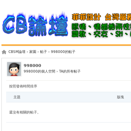
CBSM論壇
›
家園
›
帖子
›
998000的帖子
998000
998000的個人空間
›
TA的所有帖子
按照發佈時間排序
主題
版塊
還沒有相關的帖子。