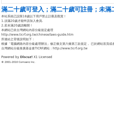
滿二十歲可登入
；
滿二十歲可註冊
；
未滿
本站系統已設限18歲以下用戶禁止註冊及觀賞！
1.須滿20歲才能申請加入會員.
2.若未滿20歲請離開！
本網站已依台灣網站內容分級規定處理
http://www.ticrf.org.tw/chinese/laws-guide.htm
所連結之背後說明如下：
根據「電腦網路內容分級處理辦法」修正條文第六條第三款規定， 已於網站首頁或
台灣網站分級推廣基金會TICRF網站：http://www.ticrf.org.tw
Powered by
Discuz!
X1
Licensed
© 2001-2010
Comsenz Inc.