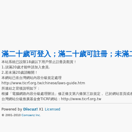
滿二十歲可登入
；
滿二十歲可註冊
；
未滿
本站系統已設限18歲以下用戶禁止註冊及觀賞！
1.須滿20歲才能申請加入會員.
2.若未滿20歲請離開！
本網站已依台灣網站內容分級規定處理
http://www.ticrf.org.tw/chinese/laws-guide.htm
所連結之背後說明如下：
根據「電腦網路內容分級處理辦法」修正條文第六條第三款規定， 已於網站首頁或
台灣網站分級推廣基金會TICRF網站：http://www.ticrf.org.tw
Powered by
Discuz!
X1
Licensed
© 2001-2010
Comsenz Inc.