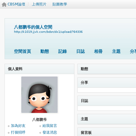
CBSM論壇
上傳照片
貼圖教學
八都鹏爷的個人空間
http://k1019.jjvk.com/bdsn/dx1/upload/?64336
空間首頁
動態
記錄
日誌
相冊
主題
分
個人資料
動態
分享
日誌
主題
八都鹏爷
加為好友
給我留言
打個招呼
發送消息
留言板