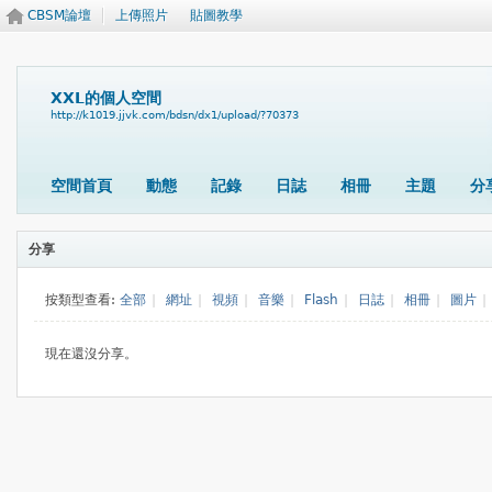
CBSM論壇
上傳照片
貼圖教學
XXL的個人空間
http://k1019.jjvk.com/bdsn/dx1/upload/?70373
空間首頁
動態
記錄
日誌
相冊
主題
分
分享
按類型查看:
全部
|
網址
|
視頻
|
音樂
|
Flash
|
日誌
|
相冊
|
圖片
|
現在還沒分享。