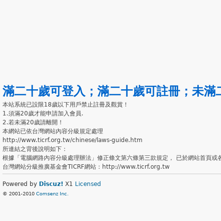
滿二十歲可登入
；
滿二十歲可註冊
；
未滿
本站系統已設限18歲以下用戶禁止註冊及觀賞！
1.須滿20歲才能申請加入會員.
2.若未滿20歲請離開！
本網站已依台灣網站內容分級規定處理
http://www.ticrf.org.tw/chinese/laws-guide.htm
所連結之背後說明如下：
根據「電腦網路內容分級處理辦法」修正條文第六條第三款規定， 已於網站首頁或
台灣網站分級推廣基金會TICRF網站：http://www.ticrf.org.tw
Powered by
Discuz!
X1
Licensed
© 2001-2010
Comsenz Inc.