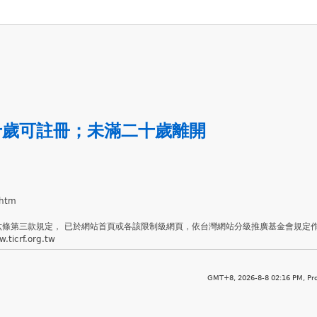
十歲可註冊
；
未滿二十歲離開
.htm
六條第三款規定， 已於網站首頁或各該限制級網頁，依台灣網站分級推廣基金會規定
crf.org.tw
GMT+8, 2026-8-8 02:16 PM,
Pr