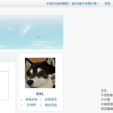
未滿20歲請離開！滿20歲可免費註冊！
|
登錄
交友
XXL
不買點數
加為好友
給我留言
不付費
付錢通通
打招呼
發送消息
都是騙錢