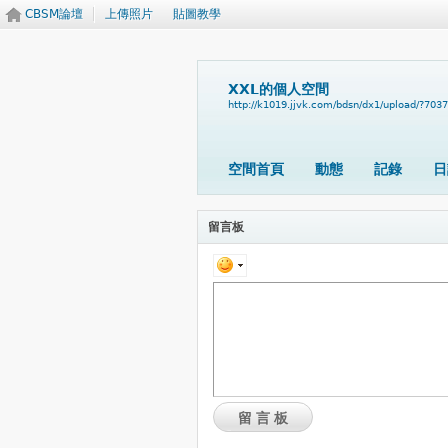
CBSM論壇
上傳照片
貼圖教學
XXL的個人空間
http://k1019.jjvk.com/bdsn/dx1/upload/?703
空間首頁
動態
記錄
日
留言板
留言板