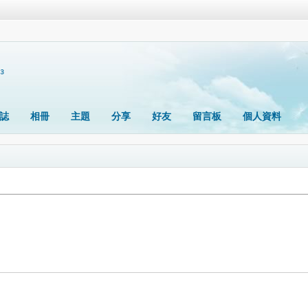
73
誌
相冊
主題
分享
好友
留言板
個人資料