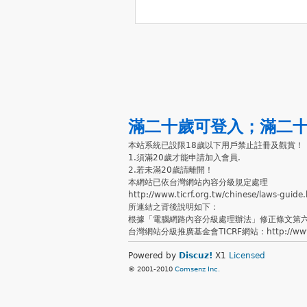
滿二十歲可登入
；
滿二
本站系統已設限18歲以下用戶禁止註冊及觀賞！
1.須滿20歲才能申請加入會員.
2.若未滿20歲請離開！
本網站已依台灣網站內容分級規定處理
http://www.ticrf.org.tw/chinese/laws-guide
所連結之背後說明如下：
根據「電腦網路內容分級處理辦法」修正條文第
台灣網站分級推廣基金會TICRF網站：http://www.ti
Powered by
Discuz!
X1
Licensed
© 2001-2010
Comsenz Inc.